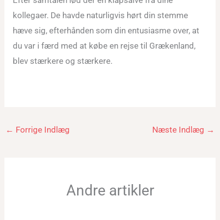
Efter samtalen lød der en klapsalve fra dine
kollegaer. De havde naturligvis hørt din stemme
hæve sig, efterhånden som din entusiasme over, at
du var i færd med at købe en rejse til Grækenland,
blev stærkere og stærkere.
←
Forrige Indlæg
Næste Indlæg
→
Andre artikler