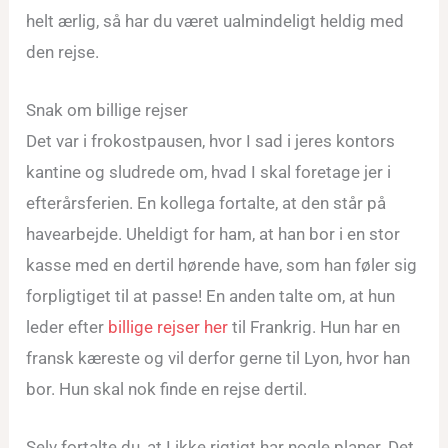
helt ærlig, så har du været ualmindeligt heldig med
den rejse.
Snak om billige rejser
Det var i frokostpausen, hvor I sad i jeres kontors
kantine og sludrede om, hvad I skal foretage jer i
efterårsferien. En kollega fortalte, at den står på
havearbejde. Uheldigt for ham, at han bor i en stor
kasse med en dertil hørende have, som han føler sig
forpligtiget til at passe! En anden talte om, at hun
leder efter
billige rejser her
til Frankrig. Hun har en
fransk kæreste og vil derfor gerne til Lyon, hvor han
bor. Hun skal nok finde en rejse dertil.
Selv fortalte du, at I ikke rigtigt har nogle planer. Det