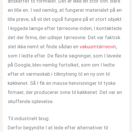
anskaffet til formålet. Det er ikke en stor ovn. Bare
en lille en. I ved nemlig, at fungerer materialet på en
lille prøve, så vil det også fungere på et stort objekt.
I kiggede længe efter tørreovne inden, I kontaktede
det der firma, der udlejer tørreovne. Det var faktisk
slet ikke nemt at finde sådan en
vakuumtørreovn
,
som I ledte efter. De fleste søgninger, som I lavede
på Google, blev nemlig fortolket, som om I ledte
efter et varmeskab i tilknytning til en ny ovn til
køkkenet. Så I fik en masse henvisninger til tyske
firmaer, der producerer ovne til køkkenet. Det var en
skuffende oplevelse.
Til industrielt brug
Derfor begyndte I at lede efter alternativer til