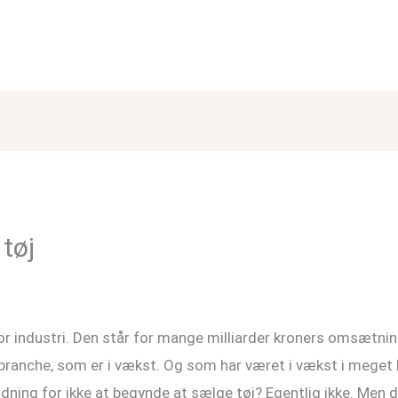
tøj
r industri. Den står for mange milliarder kroners omsætning
n branche, som er i vækst. Og som har været i vækst i meget l
ning for ikke at begynde at sælge tøj? Egentlig ikke. Men d