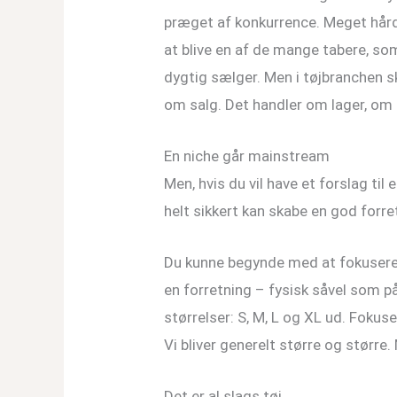
præget af konkurrence. Meget hård k
at blive en af de mange tabere, so
dygtig sælger. Men i tøjbranchen s
om salg. Det handler om lager, o
En niche går mainstream
Men, hvis du vil have et forslag 
helt sikkert kan skabe en god forret
Du kunne begynde med at fokuser
en forretning – fysisk såvel som p
størrelser: S, M, L og XL ud. Fokus
Vi bliver generelt større og størr
Det er al slags tøj