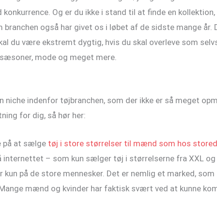
onkurrence. Og er du ikke i stand til at finde en kollektion, 
m branchen også har givet os i løbet af de sidste mange år. 
kal du være ekstremt dygtig, hvis du skal overleve som selv
m sæsoner, mode og meget mere.
til en niche indenfor tøjbranchen, som der ikke er så mege
ning for dig, så hør her:
e på at sælge
tøj i store størrelser til mænd som hos store
å internettet – som kun sælger tøj i størrelserne fra XXL o
er kun på de store mennesker. Det er nemlig et marked, som e
e. Mange mænd og kvinder har faktisk svært ved at kunne kom