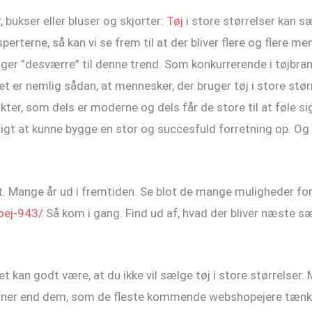
 bukser eller bluser og skjorter:
Tøj
i store størrelser kan s
sperterne, så kan vi se frem til at der bliver flere og flere me
ger ”desværre” til denne trend. Som konkurrerende i tøjbra
Det er nemlig sådan, at mennesker, der bruger tøj i store stø
kter, som dels er moderne og dels får de store til at føle sig 
gt at kunne bygge en stor og succesfuld forretning op. Og det
ndt. Mange år ud i fremtiden. Se blot de mange muligheder fo
oej-943/
Så kom i gang. Find ud af, hvad der bliver næste s
Det kan godt være, at du ikke vil sælge tøj i store størrelser.
aner end dem, som de fleste kommende webshopejere tænker 